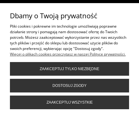
INFORMACJE
Dbamy o Twoją prywatność
Pliki cookies i pokrewne im technologie umożliwiają poprawne
działanie strony i pomagają nam dostosować ofertę do Twoich
potrzeb. Możesz zaakceptować wykorzystanie przez nas wszystkich
tych plików i przejść do sklepu lub dostosować użycie plików do
POKAŻ PEŁNĄ WERSJĘ STRONY
swoich preferencji, wybierając opcję "Dostosuj zgody".
Sklep internetowy Shoper.pl
Więcej o plikach cookies przeczytasz w naszej Polityce prywatności.
ZAAKCEPTUJ TYLKO NIEZBĘDNE
DOSTOSUJ ZGODY
ZAAKCEPTUJ WSZYSTKIE