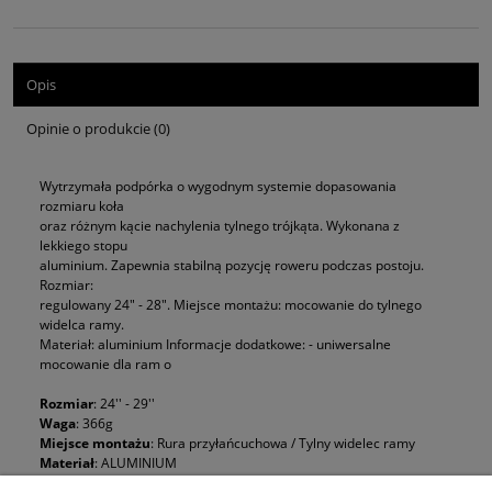
Opis
Opinie o produkcie (0)
Wytrzymała podpórka o wygodnym systemie dopasowania
rozmiaru koła
oraz różnym kącie nachylenia tylnego trójkąta. Wykonana z
lekkiego stopu
aluminium. Zapewnia stabilną pozycję roweru podczas postoju.
Rozmiar:
regulowany 24" - 28". Miejsce montażu: mocowanie do tylnego
widelca ramy.
Materiał: aluminium Informacje dodatkowe: - uniwersalne
mocowanie dla ram o
Rozmiar
: 24'' - 29''
Waga
: 366g
Miejsce montażu
: Rura przyłańcuchowa / Tylny widelec ramy
Materiał
: ALUMINIUM
Informacja dodatkowe
: - Uniwersalne mocowanie dla ram o