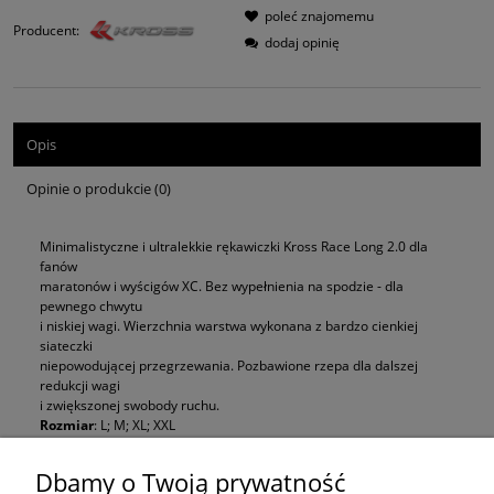
poleć znajomemu
Producent:
dodaj opinię
Opis
Opinie o produkcie (0)
Minimalistyczne i ultralekkie rękawiczki Kross Race Long 2.0 dla
fanów
maratonów i wyścigów XC. Bez wypełnienia na spodzie - dla
pewnego chwytu
i niskiej wagi. Wierzchnia warstwa wykonana z bardzo cienkiej
siateczki
niepowodującej przegrzewania. Pozbawione rzepa dla dalszej
redukcji wagi
i zwiększonej swobody ruchu.
Rozmiar
: L; M; XL; XXL
Materiał
: 45% Nylon Poliuretan, 20% Nylon Spandex, 25% Poliester
Spandex, 10% Poliester
Dbamy o Twoją prywatność
Zapięcie
: ŚCIĄGACZ