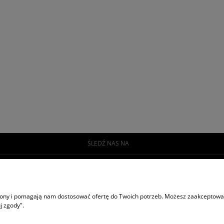
ŚLEDŹ NAS NA
POMOC
INF
Jak kupować?
O na
trony i pomagają nam dostosować ofertę do Twoich potrzeb. Możesz zaakceptować 
Polityka prywatności
Kont
j zgody".
Regulamin sklepu