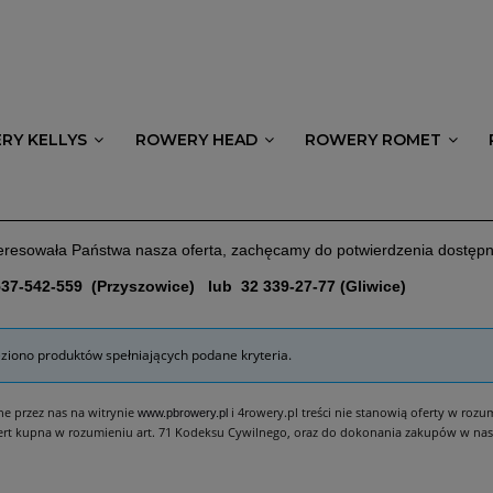
RY KELLYS
ROWERY HEAD
ROWERY ROMET
nteresowała Państwa nasza oferta, zachęcamy do potwierdzenia dostę
537-542-559 (Przyszowice) lub 32 339-27-77 (Gliwice)
eziono produktów spełniających podane kryteria.
e przez nas na witrynie
i 4rowery.pl treści nie stanowią oferty w roz
www.pbrowery.pl
ert kupna w rozumieniu art. 71 Kodeksu Cywilnego, oraz do dokonania zakupów w nas