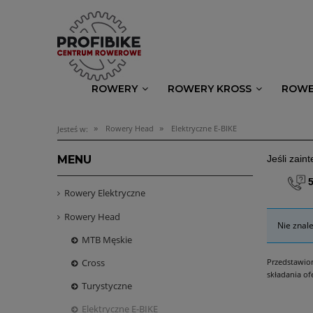
ROWERY
ROWERY KROSS
ROWE
»
»
Rowery Head
Elektryczne E-BIKE
Jesteś w:
MENU
Jeśli zai
Rowery Elektryczne
Rowery Head
Nie znal
MTB Męskie
Cross
Przedstawion
składania of
Turystyczne
Elektryczne E-BIKE