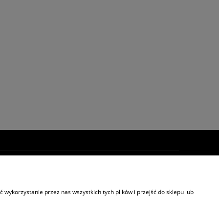
ORMACJE
s
wykorzystanie przez nas wszystkich tych plików i przejść do sklepu lub
akt