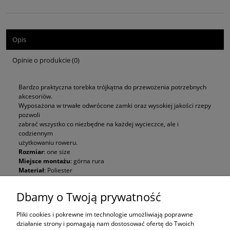
Opis
Opinie o produkcie (0)
Bardzo praktyczna torebka trójkątna do przewożenia potrzebnych
akcesoriów.
Wyposażona w trwałe odwrócone zamki oraz wysokiej jakości rzepy
pozwoli
zabrać wszystko co niezbędne na każdej wycieczce, ale i
codziennym
użytkowaniu roweru.
Rozmiar
: one size
Miejsce montażu
: górna rura
Materiał
: Poliester
Sposób montażu
: Rzep
Wymiary
: 22,5 × 4,5 × 20 cm
Dbamy o Twoją prywatność
Pliki cookies i pokrewne im technologie umożliwiają poprawne
działanie strony i pomagają nam dostosować ofertę do Twoich