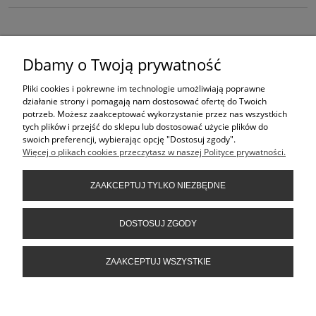
Przedstawione przez nas na witrynie
i 4rowery.pl treści nie
www.pbrowery.pl
stanowią oferty w rozumieniu art.66 Kodeksu Cywilnego i są jedynie
Dbamy o Twoją prywatność
zaproszeniem do składania ofert kupna w rozumieniu art. 71 Kodeksu Cywilnego,
oraz do dokonania zakupów w naszych sklepach stacjonarnych.
Pliki cookies i pokrewne im technologie umożliwiają poprawne
działanie strony i pomagają nam dostosować ofertę do Twoich
ŚLEDŹ NAS NA
potrzeb. Możesz zaakceptować wykorzystanie przez nas wszystkich
tych plików i przejść do sklepu lub dostosować użycie plików do
swoich preferencji, wybierając opcję "Dostosuj zgody".
PRODUKTY
Więcej o plikach cookies przeczytasz w naszej Polityce prywatności.
ZAAKCEPTUJ TYLKO NIEZBĘDNE
POMOC
DOSTOSUJ ZGODY
INFORMACJE
ZAAKCEPTUJ WSZYSTKIE