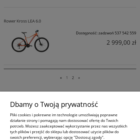
Rower Kross LEA 6.0
Dostępność:
zadzwoń 537 542 559
2 999,00 zł
«
1
2
»
Przedstawione przez nas na witrynie
i 4rowery.pl treści nie
www.pbrowery.pl
stanowią oferty w rozumieniu art.66 Kodeksu Cywilnego i są jedynie
Dbamy o Twoją prywatność
zaproszeniem do składania ofert kupna w rozumieniu art. 71 Kodeksu Cywilnego,
oraz do dokonania zakupów w naszych sklepach stacjonarnych.
Pliki cookies i pokrewne im technologie umożliwiają poprawne
działanie strony i pomagają nam dostosować ofertę do Twoich
ŚLEDŹ NAS NA
potrzeb. Możesz zaakceptować wykorzystanie przez nas wszystkich
tych plików i przejść do sklepu lub dostosować użycie plików do
PRODUKTY
swoich preferencji, wybierając opcję "Dostosuj zgody".