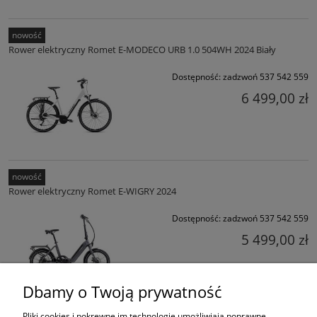
nowość
Rower elektryczny Romet E-MODECO URB 1.0 504WH 2024 Biały
Dostępność:
zadzwoń 537 542 559
6 499,00 zł
nowość
Rower elektryczny Romet E-WIGRY 2024
Dostępność:
zadzwoń 537 542 559
5 499,00 zł
Dbamy o Twoją prywatność
Pliki cookies i pokrewne im technologie umożliwiają poprawne