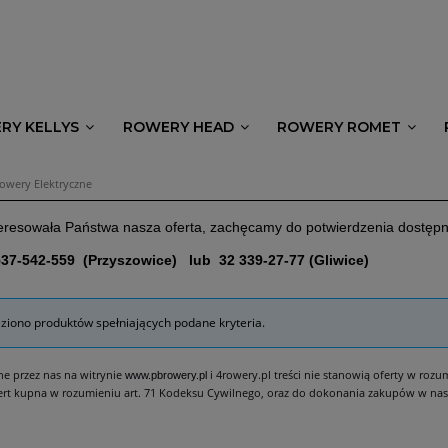
RY KELLYS
ROWERY HEAD
ROWERY ROMET
owery Elektryczne
nteresowała Państwa nasza oferta, zachęcamy do potwierdzenia dostę
537-542-559 (Przyszowice) lub 32 339-27-77 (Gliwice)
eziono produktów spełniających podane kryteria.
e przez nas na witrynie
i 4rowery.pl treści nie stanowią oferty w roz
www.pbrowery.pl
ert kupna w rozumieniu art. 71 Kodeksu Cywilnego, oraz do dokonania zakupów w nas