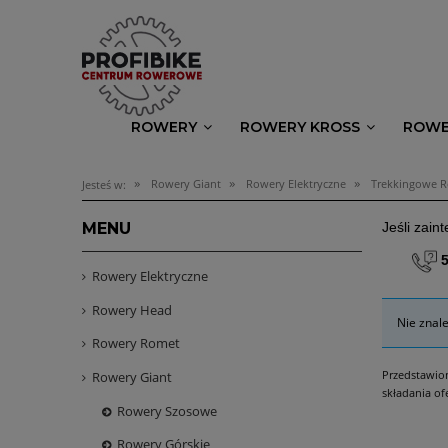
ROWERY
ROWERY KROSS
ROWE
»
»
»
Rowery Giant
Rowery Elektryczne
Trekkingowe R
Jesteś w:
MENU
Jeśli zai
Rowery Elektryczne
Rowery Head
Nie znal
Rowery Romet
Przedstawion
Rowery Giant
składania of
Rowery Szosowe
Rowery Górskie