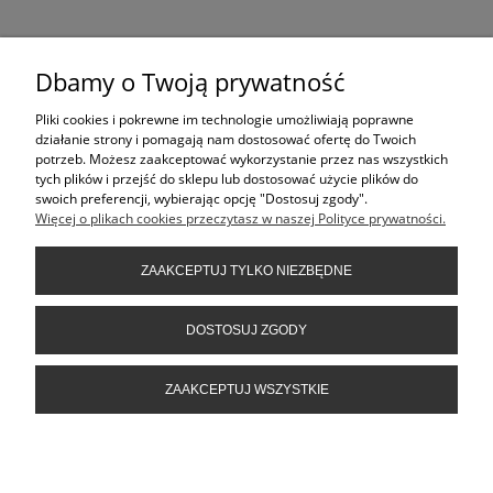
Przedstawione przez nas na witrynie
i 4rowery.pl treści nie
www.pbrowery.pl
stanowią oferty w rozumieniu art.66 Kodeksu Cywilnego i są jedynie
Dbamy o Twoją prywatność
zaproszeniem do składania ofert kupna w rozumieniu art. 71 Kodeksu Cywilnego,
oraz do dokonania zakupów w naszych sklepach stacjonarnych.
Pliki cookies i pokrewne im technologie umożliwiają poprawne
działanie strony i pomagają nam dostosować ofertę do Twoich
ŚLEDŹ NAS NA
potrzeb. Możesz zaakceptować wykorzystanie przez nas wszystkich
tych plików i przejść do sklepu lub dostosować użycie plików do
PRODUKTY
swoich preferencji, wybierając opcję "Dostosuj zgody".
Więcej o plikach cookies przeczytasz w naszej Polityce prywatności.
ZAAKCEPTUJ TYLKO NIEZBĘDNE
POMOC
DOSTOSUJ ZGODY
INFORMACJE
ZAAKCEPTUJ WSZYSTKIE
POKAŻ PEŁNĄ WERSJĘ STRONY