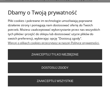
stanowią oferty w rozumieniu art.66 Kodeksu Cywilnego i są jedynie
zaproszeniem do składania ofert kupna w rozumieniu art. 71 Kodeksu Cywilnego,
Dbamy o Twoją prywatność
oraz do dokonania zakupów w naszych sklepach stacjonarnych.
Pliki cookies i pokrewne im technologie umożliwiają poprawne
ŚLEDŹ NAS NA
działanie strony i pomagają nam dostosować ofertę do Twoich
potrzeb. Możesz zaakceptować wykorzystanie przez nas wszystkich
PRODUKTY
tych plików i przejść do sklepu lub dostosować użycie plików do
swoich preferencji, wybierając opcję "Dostosuj zgody".
Więcej o plikach cookies przeczytasz w naszej Polityce prywatności.
POMOC
ZAAKCEPTUJ TYLKO NIEZBĘDNE
INFORMACJE
DOSTOSUJ ZGODY
ZAAKCEPTUJ WSZYSTKIE
POKAŻ PEŁNĄ WERSJĘ STRONY
Sklep internetowy Shoper.pl