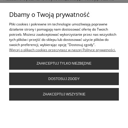
stanowią oferty w rozumieniu art.66 Kodeksu Cywilnego i są jedynie
zaproszeniem do składania ofert kupna w rozumieniu art. 71 Kodeksu Cywilnego,
Dbamy o Twoją prywatność
oraz do dokonania zakupów w naszych sklepach stacjonarnych.
Pliki cookies i pokrewne im technologie umożliwiają poprawne
ŚLEDŹ NAS NA
działanie strony i pomagają nam dostosować ofertę do Twoich
potrzeb. Możesz zaakceptować wykorzystanie przez nas wszystkich
PRODUKTY
tych plików i przejść do sklepu lub dostosować użycie plików do
swoich preferencji, wybierając opcję "Dostosuj zgody".
Więcej o plikach cookies przeczytasz w naszej Polityce prywatności.
POMOC
ZAAKCEPTUJ TYLKO NIEZBĘDNE
INFORMACJE
DOSTOSUJ ZGODY
ZAAKCEPTUJ WSZYSTKIE
POKAŻ PEŁNĄ WERSJĘ STRONY
Sklep internetowy Shoper.pl