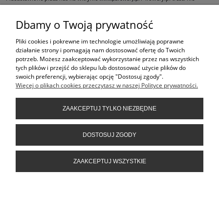
stanowią oferty w rozumieniu art.66 Kodeksu Cywilnego i są jedynie
zaproszeniem do składania ofert kupna w rozumieniu art. 71 Kodeksu Cywilnego,
Dbamy o Twoją prywatność
oraz do dokonania zakupów w naszych sklepach stacjonarnych.
Pliki cookies i pokrewne im technologie umożliwiają poprawne
ŚLEDŹ NAS NA
działanie strony i pomagają nam dostosować ofertę do Twoich
potrzeb. Możesz zaakceptować wykorzystanie przez nas wszystkich
PRODUKTY
tych plików i przejść do sklepu lub dostosować użycie plików do
swoich preferencji, wybierając opcję "Dostosuj zgody".
Więcej o plikach cookies przeczytasz w naszej Polityce prywatności.
POMOC
ZAAKCEPTUJ TYLKO NIEZBĘDNE
INFORMACJE
DOSTOSUJ ZGODY
ZAAKCEPTUJ WSZYSTKIE
POKAŻ PEŁNĄ WERSJĘ STRONY
Sklep internetowy Shoper.pl